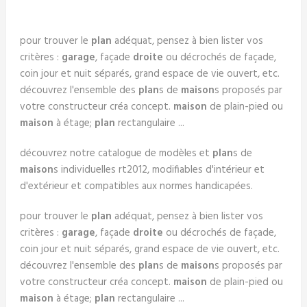
pour trouver le
plan
adéquat, pensez à bien lister vos
critères :
garage
, façade
droite
ou décrochés de façade,
coin jour et nuit séparés, grand espace de vie ouvert, etc.
découvrez l'ensemble des
plan
s de
maison
s proposés par
votre constructeur créa concept.
maison
de plain-pied ou
maison
à étage;
plan
rectangulaire ...
découvrez notre catalogue de modèles et
plan
s de
maison
s individuelles rt2012, modifiables d'intérieur et
d'extérieur et compatibles aux normes handicapées.
pour trouver le
plan
adéquat, pensez à bien lister vos
critères :
garage
, façade
droite
ou décrochés de façade,
coin jour et nuit séparés, grand espace de vie ouvert, etc.
découvrez l'ensemble des
plan
s de
maison
s proposés par
votre constructeur créa concept.
maison
de plain-pied ou
maison
à étage;
plan
rectangulaire ...