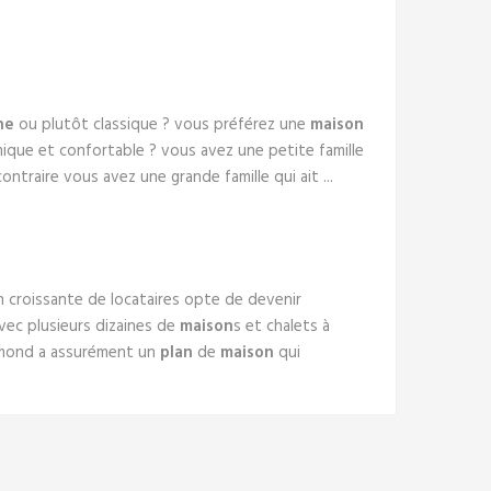
ne
ou plutôt classique ? vous préférez une
maison
que et confortable ? vous avez une petite famille
contraire vous avez une grande famille qui ait ...
n croissante de locataires opte de devenir
vec plusieurs dizaines de
maison
s et chalets à
ummond a assurément un
plan
de
maison
qui