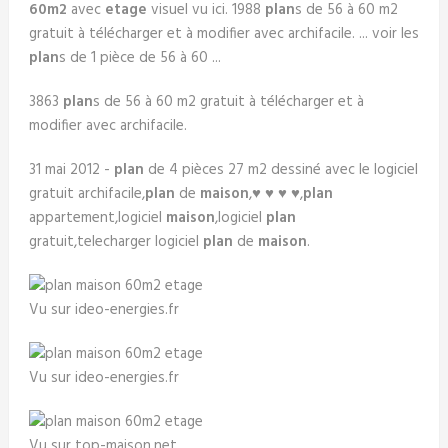
60m2
avec
etage
visuel vu ici. 1988
plan
s de 56 à 60 m2
gratuit à télécharger et à modifier avec archifacile. ... voir les
plan
s de 1 pièce de 56 à 60 ...
3863
plan
s de 56 à 60 m2 gratuit à télécharger et à
modifier avec archifacile.
31 mai 2012 -
plan
de 4 pièces 27 m2 dessiné avec le logiciel
gratuit archifacile,
plan
de
maison
,♥ ♥ ♥ ♥,
plan
appartement,logiciel
maison
,logiciel
plan
gratuit,telecharger logiciel
plan
de
maison
.
Vu sur ideo-energies.fr
Vu sur ideo-energies.fr
Vu sur top-maison.net