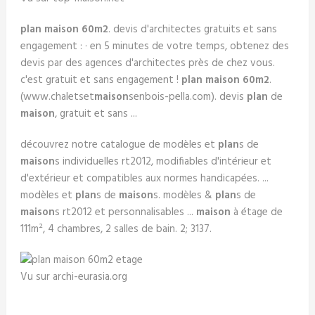
plan maison 60m2
. devis d'architectes gratuits et sans
engagement : · en 5 minutes de votre temps, obtenez des
devis par des agences d'architectes près de chez vous.
c'est gratuit et sans engagement !
plan maison 60m2
.
(www.chaletset
maison
senbois-pella.com). devis
plan
de
maison
, gratuit et sans ...
découvrez notre catalogue de modèles et
plan
s de
maison
s individuelles rt2012, modifiables d'intérieur et
d'extérieur et compatibles aux normes handicapées. ...
modèles et
plan
s de
maison
s. modèles &
plan
s de
maison
s rt2012 et personnalisables ...
maison
à étage de
111m², 4 chambres, 2 salles de bain. 2; 3137.
Vu sur archi-eurasia.org